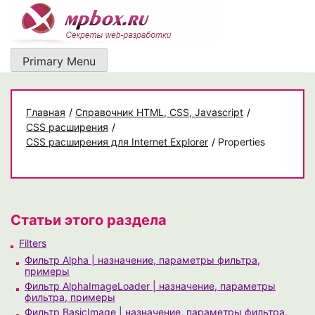
Skip
to
content
Primary Menu
Главная
/
Cправочник HTML, CSS, Javascript
/
CSS расширения
/
CSS расширения для Internet Explorer
/
Properties
Статьи этого раздела
Filters
Фильтр Alpha | назначение, параметры фильтра,
примеры
Фильтр AlphaImageLoader | назначение, параметры
фильтра, примеры
Фильтр BasicImage | назначение, параметры фильтра,