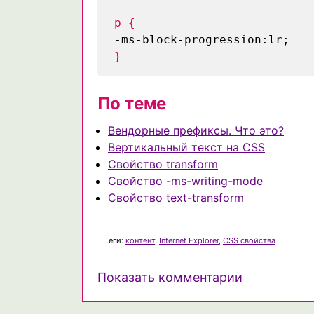
p {
-ms-block-progression:lr;
}
По теме
Вендорные префиксы. Что это?
Вертикальный текст на CSS
Свойство transform
Свойство -ms-writing-mode
Свойство text-transform
Теги:
контент
,
Internet Explorer
,
CSS свойства
Показать комментарии