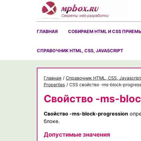
Skip
to
content
ГЛАВНАЯ
СОБИРАЕМ HTML И CSS ПРИЕМ
CПРАВОЧНИК HTML, CSS, JAVASCRIPT
Главная
/
Cправочник HTML, CSS, Javascript
Properties
/
CSS свойство -ms-block-progres
Свойство -ms-bloc
Свойство -ms-block-progression
опре
блоке.
Допустимые значения