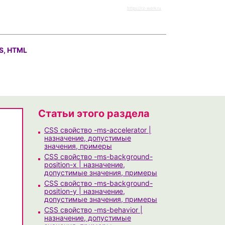
https://rz-work.ru
S, HTML
Статьи этого раздела
CSS свойство -ms-accelerator |
назначение, допустимые
значения, примеры
CSS свойство -ms-background-
position-x | назначение,
допустимые значения, примеры
CSS свойство -ms-background-
position-y | назначение,
допустимые значения, примеры
CSS свойство -ms-behavior |
назначение, допустимые