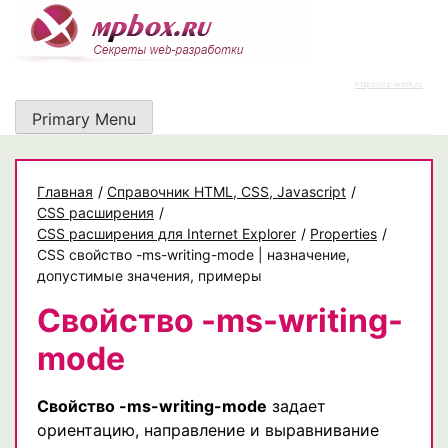
Skip
to
content
https://rz-work.ru
Primary Menu
Главная
/
Cправочник HTML, CSS, Javascript
/
CSS расширения
/
CSS расширения для Internet Explorer
/
Properties
/
CSS свойство -ms-writing-mode | назначение,
допустимые значения, примеры
Свойство -ms-writing-
mode
Свойство -ms-writing-mode
задает
ориентацию, направление и выравнивание