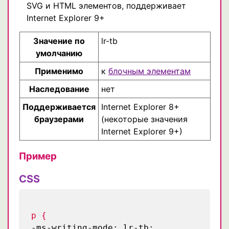
SVG и HTML элементов, поддерживает
Internet Explorer 9+
Значение по
lr-tb
умолчанию
Применимо
к
блочным элементам
Наследование
нет
Поддерживается
Internet Explorer 8+
браузерами
(некоторые значения
Internet Explorer 9+)
Пример
CSS
p {
-ms-writing-mode: lr-tb;