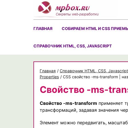
Skip
to
content
ГЛАВНАЯ
СОБИРАЕМ HTML И CSS ПРИЕМ
CПРАВОЧНИК HTML, CSS, JAVASCRIPT
Главная
/
Cправочник HTML, CSS, Javascript
Properties
/
CSS свойство -ms-transform | н
Свойство -ms-tran
Свойство -ms-transform
применяет т
трансформаций, задавая значения чер
Элемент можно передвигать, масштаби