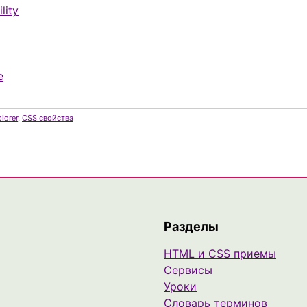
lity
e
plorer
,
CSS свойства
Разделы
HTML и CSS приемы
Сервисы
Уроки
Cловарь терминов