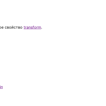
ное свойство
transform
.
in