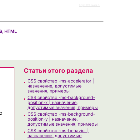
https://rz-work.ru
S, HTML
Статьи этого раздела
CSS свойство -ms-accelerator |
назначение, допустимые
значения, примеры
CSS свойство -ms-background-
position-x | назначение,
допустимые значения, примеры
о
CSS свойство -ms-background-
position-y | назначение,
допустимые значения, примеры
CSS свойство -ms-behavior |
назначение, допустимые