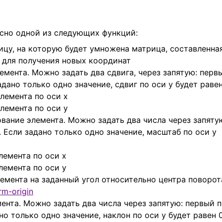
сно одной из следующих функций:
матрицу, на которую будет умножена матрица, составленна
 для получения новых координат
лемента. Можно задать два сдвига, через запятую: перв
задано только одно значение, сдвиг по оси y будет раве
элемента по оси x
элемента по оси y
вание элемента. Можно задать два числа через запяту
. Если задано только одно значение, масштаб по оси y
лемента по оси x
лемента по оси y
лемента на заданный угол относительно центра поворот
rm-origin
ента. Можно задать два числа через запятую: первый 
ано только одно значение, наклон по оси y будет равен 