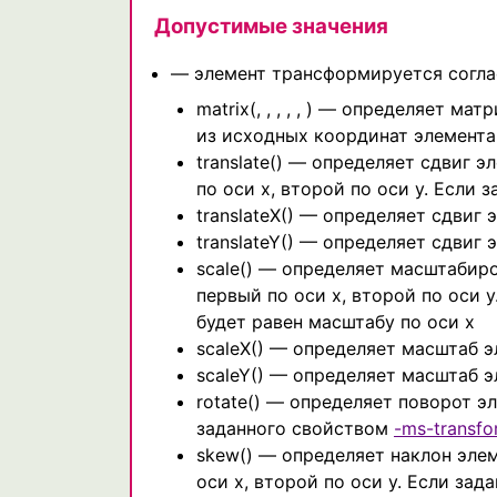
Допустимые значения
— элемент трансформируется согла
matrix(, , , , , ) — определяет 
из исходных координат элемента
translate() — определяет сдвиг э
по оси x, второй по оси y. Если 
translateX() — определяет сдвиг 
translateY() — определяет сдвиг 
scale() — определяет масштабиро
первый по оси x, второй по оси y
будет равен масштабу по оси x
scaleX() — определяет масштаб э
scaleY() — определяет масштаб э
rotate() — определяет поворот э
заданного свойством
-ms-transfo
skew() — определяет наклон элем
оси x, второй по оси y. Если зад