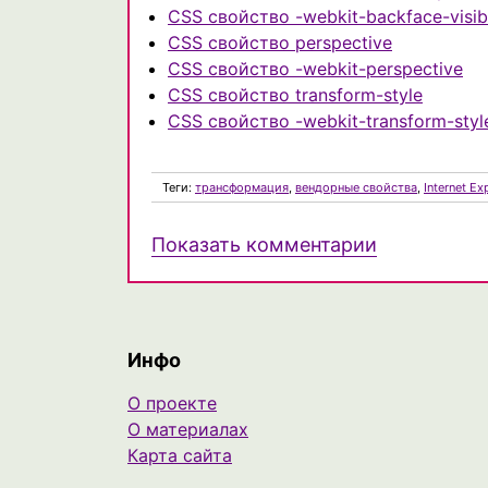
CSS свойство -webkit-backface-visibi
CSS свойство perspective
CSS свойство -webkit-perspective
CSS свойство transform-style
CSS свойство -webkit-transform-styl
Теги:
трансформация
,
вендорные свойства
,
Internet Ex
Показать комментарии
Инфо
О проекте
О материалах
Карта сайта