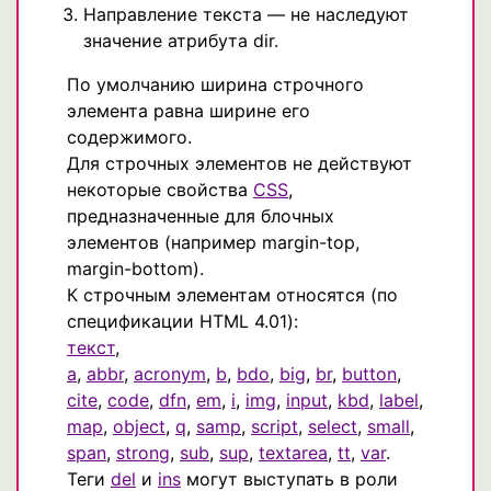
Направление текста — не наследуют
значение атрибута dir.
По умолчанию ширина строчного
элемента равна ширине его
содержимого.
Для строчных элементов не действуют
некоторые свойства
CSS
,
предназначенные для блочных
элементов (например margin-top,
margin-bottom).
К строчным элементам относятся (по
спецификации HTML 4.01):
текст
,
a
,
abbr
,
acronym
,
b
,
bdo
,
big
,
br
,
button
,
cite
,
code
,
dfn
,
em
,
i
,
img
,
input
,
kbd
,
label
,
map
,
object
,
q
,
samp
,
script
,
select
,
small
,
span
,
strong
,
sub
,
sup
,
textarea
,
tt
,
var
.
Теги
del
и
ins
могут выступать в роли