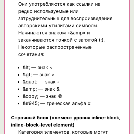
Они употребляются как ссылки на
редко используемые или
затруднительные для воспроизведения
авторскими утилитами символы.
Начинаются знаком «&amp» и
заканчиваются точкой с запятой (;).
Некоторые распространённые
сочетания:
&lt; — знак <
&gt; — знак >
&quot; — знак «
&amp; — знак &
&copy; — знак ©
&#945; — греческая альфа α
Строчный блок
(элемент уровня inline-block,
inline-block-level element)
Категория элементов, которые могут