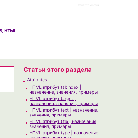
https://rz-work.ru
S, HTML
Статьи этого раздела
Attributes
HTML атрибут tabindex |
назначение, значения, примеры
HTML атрибут target |
назначение, значения, примеры
HTML атрибут text | назначение,
значения, примеры
HTML атрибут title | назначение,
значения, примеры
HTML атрибут type | назначение,
значения, примеры