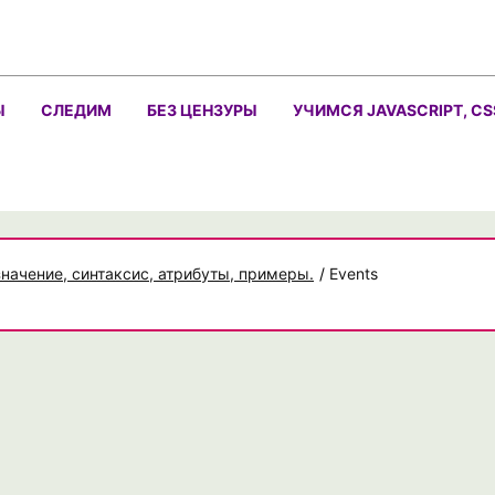
Ы
СЛЕДИМ
БЕЗ ЦЕНЗУРЫ
УЧИМСЯ JAVASCRIPT, CS
значение, синтаксис, атрибуты, примеры.
/
Events