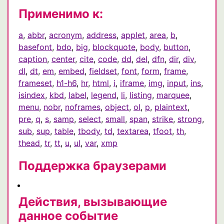
Применимо к:
a
,
abbr
,
acronym
,
address
,
applet
,
area
,
b
,
basefont
,
bdo
,
big
,
blockquote
,
body
,
button
,
caption
,
center
,
cite
,
code
,
dd
,
del
,
dfn
,
dir
,
div
,
dl
,
dt
,
em
,
embed
,
fieldset
,
font
,
form
,
frame
,
frameset
,
h1-h6
,
hr
,
html
,
i
,
iframe
,
img
,
input
,
ins
,
isindex
,
kbd
,
label
,
legend
,
li
,
listing
,
marquee
,
menu
,
nobr
,
noframes
,
object
,
ol
,
p
,
plaintext
,
pre
,
q
,
s
,
samp
,
select
,
small
,
span
,
strike
,
strong
,
sub
,
sup
,
table
,
tbody
,
td
,
textarea
,
tfoot
,
th
,
thead
,
tr
,
tt
,
u
,
ul
,
var
,
xmp
Поддержка браузерами
Действия, вызывающие
данное событие