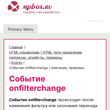
Skip
to
content
https://rz-work.ru
Primary Menu
Главная
/
HTML справочник | HTML теги: назначение,
синтаксис, атрибуты, примеры.
/
Events
/
Событие onfilterchange | описание, примеры
Событие
onfilterchange
Событие onfilterchange
происходит после
изменения фильтра или окончания перехода.