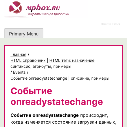
Skip
to
content
https://rz-work.ru
Primary Menu
Главная
/
HTML справочник | HTML теги: назначение,
синтаксис, атрибуты, примеры.
/
Events
/
Событие onreadystatechange | описание, примеры
Событие
onreadystatechange
Событие onreadystatechange
происходит,
когда изменяется состояние загрузки данных,