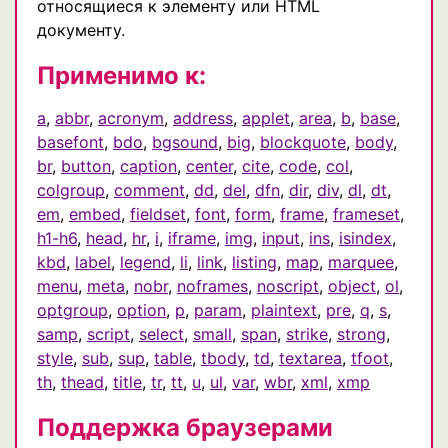
относящиеся к элементу или HTML
документу.
Применимо к:
a
,
abbr
,
acronym
,
address
,
applet
,
area
,
b
,
base
,
basefont
,
bdo
,
bgsound
,
big
,
blockquote
,
body
,
br
,
button
,
caption
,
center
,
cite
,
code
,
col
,
colgroup
,
comment
,
dd
,
del
,
dfn
,
dir
,
div
,
dl
,
dt
,
em
,
embed
,
fieldset
,
font
,
form
,
frame
,
frameset
,
h1-h6
,
head
,
hr
,
i
,
iframe
,
img
,
input
,
ins
,
isindex
,
kbd
,
label
,
legend
,
li
,
link
,
listing
,
map
,
marquee
,
menu
,
meta
,
nobr
,
noframes
,
noscript
,
object
,
ol
,
optgroup
,
option
,
p
,
param
,
plaintext
,
pre
,
q
,
s
,
samp
,
script
,
select
,
small
,
span
,
strike
,
strong
,
style
,
sub
,
sup
,
table
,
tbody
,
td
,
textarea
,
tfoot
,
th
,
thead
,
title
,
tr
,
tt
,
u
,
ul
,
var
,
wbr
,
xml
,
xmp
Поддержка браузерами