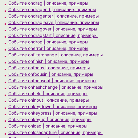
Событие ondrag | описание, примеры
Событие ondragend | описание, примеры
Событие ondragenter | описание, примеры
Событие ondragleave | описание, примеры
Событие ondragover | описание, примеры
Событие ondragstart | описание, примеры
Событие ondrop | описание, примеры
Событие onerror | описание, примеры
Событие onfilterchange | описание, примеры
Событие onfinish | описание, примеры
Событие onfocus | описание, примеры
Событие onfocusin | описание, примеры
Событие onfocusout | описание, примеры
Событие onhashchange | описание, примеры
Событие onhelp | описание, примеры
Событие oninput | описание, примеры
Событие onkeydown | описание, примеры
Событие onkeypress | описание, примеры
Событие onkeyup | описание, примеры
Событие onload | описание, примеры
Событие onlosecapture | описание, примеры