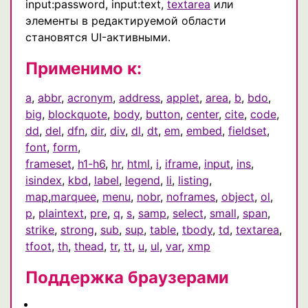
input:password, input:text,
textarea
или
элементы в редактируемой области
становятся UI-активными.
Применимо к:
a
,
abbr
,
acronym
,
address
,
applet
,
area
,
b
,
bdo
,
big
,
blockquote
,
body
,
button
,
center
,
cite
,
code
,
dd
,
del
,
dfn
,
dir
,
div
,
dl
,
dt
,
em
,
embed
,
fieldset
,
font
,
form
,
frameset
,
h1-h6
,
hr
,
html
,
i
,
iframe
,
input
,
ins
,
isindex
,
kbd
,
label
,
legend
,
li
,
listing
,
map
,
marquee
,
menu
,
nobr
,
noframes
,
object
,
ol
,
p
,
plaintext
,
pre
,
q
,
s
,
samp
,
select
,
small
,
span
,
strike
,
strong
,
sub
,
sup
,
table
,
tbody
,
td
,
textarea
,
tfoot
,
th
,
thead
,
tr
,
tt
,
u
,
ul
,
var
,
xmp
Поддержка браузерами