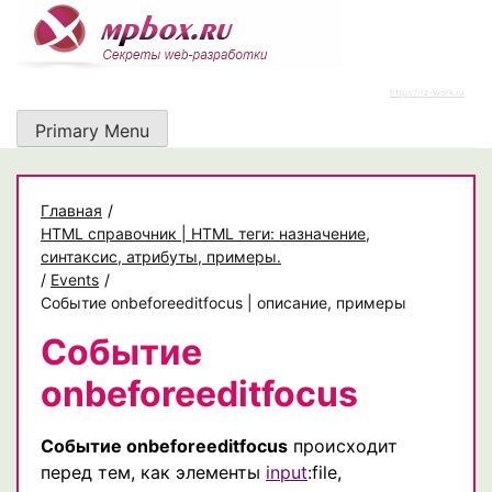
Skip
to
content
https://rz-work.ru
Primary Menu
Главная
/
HTML справочник | HTML теги: назначение,
синтаксис, атрибуты, примеры.
/
Events
/
Событие onbeforeeditfocus | описание, примеры
Событие
onbeforeeditfocus
Событие onbeforeeditfocus
происходит
перед тем, как элементы
input
:file,