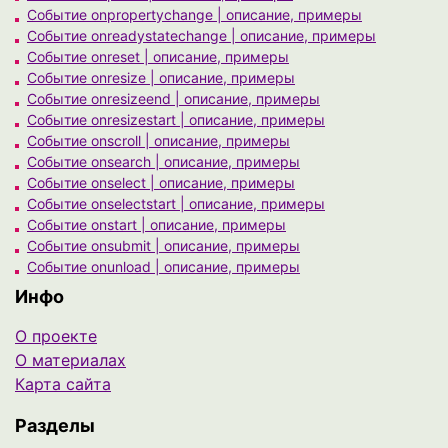
Событие onpropertychange | описание, примеры
Событие onreadystatechange | описание, примеры
Событие onreset | описание, примеры
Событие onresize | описание, примеры
Событие onresizeend | описание, примеры
Событие onresizestart | описание, примеры
Событие onscroll | описание, примеры
Событие onsearch | описание, примеры
Событие onselect | описание, примеры
Событие onselectstart | описание, примеры
Событие onstart | описание, примеры
Событие onsubmit | описание, примеры
Событие onunload | описание, примеры
Инфо
О проекте
О материалах
Карта сайта
Разделы