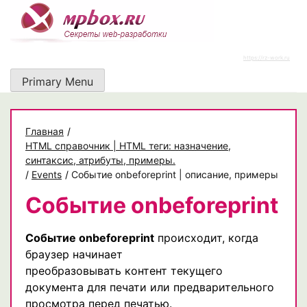
Skip
to
content
https://rz-work.ru
Primary Menu
Главная
/
HTML справочник | HTML теги: назначение,
синтаксис, атрибуты, примеры.
/
Events
/
Событие onbeforeprint | описание, примеры
Событие onbeforeprint
Событие onbeforeprint
происходит, когда
браузер начинает
преобразовывать контент текущего
документа для печати или предварительного
просмотра перед печатью.