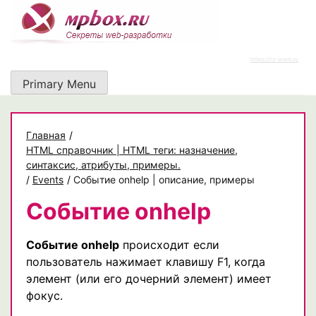
Skip
to
content
https://rz-work.ru
Primary Menu
Главная
/
HTML справочник | HTML теги: назначение,
синтаксис, атрибуты, примеры.
/
Events
/
Событие onhelp | описание, примеры
Событие onhelp
Событие onhelp
происходит если
пользователь нажимает клавишу F1, когда
элемент (или его дочерний элемент) имеет
фокус.