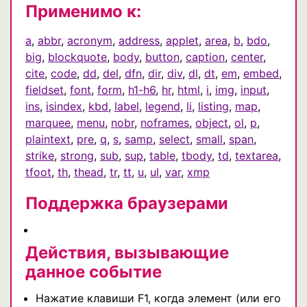
Применимо к:
a
,
abbr
,
acronym
,
address
,
applet
,
area
,
b
,
bdo
,
big
,
blockquote
,
body
,
button
,
caption
,
center
,
cite
,
code
,
dd
,
del
,
dfn
,
dir
,
div
,
dl
,
dt
,
em
,
embed
,
fieldset
,
font
,
form
,
h1-h6
,
hr
,
html
,
i
,
img
,
input
,
ins
,
isindex
,
kbd
,
label
,
legend
,
li
,
listing
,
map
,
marquee
,
menu
,
nobr
,
noframes
,
object
,
ol
,
p
,
plaintext
,
pre
,
q
,
s
,
samp
,
select
,
small
,
span
,
strike
,
strong
,
sub
,
sup
,
table
,
tbody
,
td
,
textarea
,
tfoot
,
th
,
thead
,
tr
,
tt
,
u
,
ul
,
var
,
xmp
Поддержка браузерами
Действия, вызывающие
данное событие
Нажатие клавиши F1, когда элемент (или его