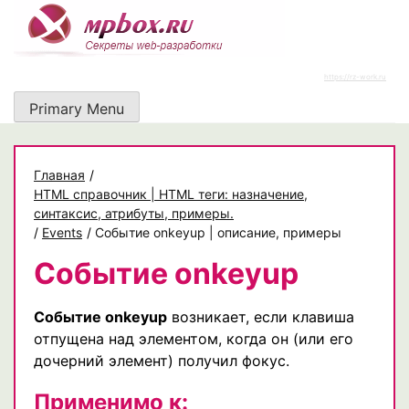
Skip
to
content
https://rz-work.ru
Primary Menu
Главная
/
HTML справочник | HTML теги: назначение,
синтаксис, атрибуты, примеры.
/
Events
/
Событие onkeyup | описание, примеры
Событие onkeyup
Событие onkeyup
возникает, если клавиша
отпущена над элементом, когда он (или его
дочерний элемент) получил фокус.
Применимо к: