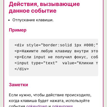
Действия, вызывающие
данное событие
Отпускание клавиши.
Пример
<div style="border:solid 1px #000;" onk
<p>Нажимте любую клавишу внутри этого б
<p>Если input не получил фокус, событие
<input type="text"  value="Кликни тут, 
</div>
Заметки
Если нужно, чтобы действие происходило,
когда клавиша будет нажата, используйте
события
onkeydown
и
onkeypress
.