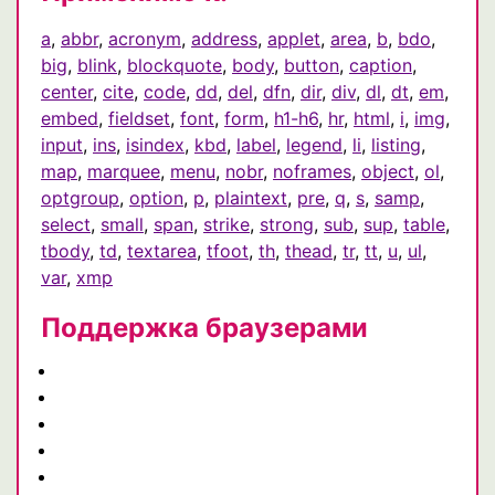
a
,
abbr
,
acronym
,
address
,
applet
,
area
,
b
,
bdo
,
big
,
blink
,
blockquote
,
body
,
button
,
caption
,
center
,
cite
,
code
,
dd
,
del
,
dfn
,
dir
,
div
,
dl
,
dt
,
em
,
embed
,
fieldset
,
font
,
form
,
h1-h6
,
hr
,
html
,
i
,
img
,
input
,
ins
,
isindex
,
kbd
,
label
,
legend
,
li
,
listing
,
map
,
marquee
,
menu
,
nobr
,
noframes
,
object
,
ol
,
optgroup
,
option
,
p
,
plaintext
,
pre
,
q
,
s
,
samp
,
select
,
small
,
span
,
strike
,
strong
,
sub
,
sup
,
table
,
tbody
,
td
,
textarea
,
tfoot
,
th
,
thead
,
tr
,
tt
,
u
,
ul
,
var
,
xmp
Поддержка браузерами