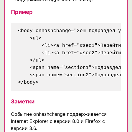
Пример
<body onhashchange="Хеш подраздел у URL
    <ul>

        <li><a href="#sec1">Перейти в п
        <li><a href="#sec2">Перейти в п
    </ul>

    <span name="section1">Подраздел 1</
    <span name="section2">Подраздел 2</
</body>
Заметки
Событие onhashchange поддерживается
Internet Explorer с версии 8.0 и Firefox с
версии 3.6.