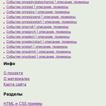
Событие onreadystatechange | описание, примеры
Событие onreset | описание, примеры
Событие onresize | описание, примеры
Событие onresizeend | описание, примеры
Событие onresizestart | описание, примеры
Событие onscroll | описание, примеры
Событие onsearch | описание, примеры
Событие onselect | описание, примеры
Событие onselectstart | описание, примеры
Событие onstart | описание, примеры
Событие onsubmit | описание, примеры
Событие onunload | описание, примеры
Инфо
О проекте
О материалах
Карта сайта
Разделы
HTML и CSS приемы