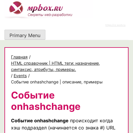
Skip
to
content
https://rz-work.ru
Primary Menu
Главная
/
HTML справочник | HTML теги: назначение,
синтаксис, атрибуты, примеры.
/
Events
/
Событие onhashchange | описание, примеры
Событие
onhashchange
Событие onhashchange
происходит когда
хэш подраздел (начинается со знака #) URL