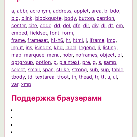
a
,
abbr
,
acronym
,
address
,
applet
,
area
,
b
,
bdo
,
big
,
blink
,
blockquote
,
body
,
button
,
caption
,
center
,
cite
,
code
,
dd
,
del
,
dfn
,
dir
,
div
,
dl
,
dt
,
em
,
embed
,
fieldset
,
font
,
form
,
frame
,
frameset
,
h1-h6
,
hr
,
html
,
i
,
iframe
,
img
,
input
,
ins
,
isindex
,
kbd
,
label
,
legend
,
li
,
listing
,
map
,
marquee
,
menu
,
nobr
,
noframes
,
object
,
ol
,
optgroup
,
option
,
p
,
plaintext
,
pre
,
q
,
s
,
samp
,
select
,
small
,
span
,
strike
,
strong
,
sub
,
sup
,
table
,
tbody
,
td
,
textarea
,
tfoot
,
th
,
thead
,
tr
,
tt
,
u
,
ul
,
var
,
xmp
Поддержка браузерами