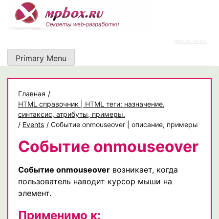
Skip
to
content
https://rz-work.ru
Primary Menu
Главная
/
HTML справочник | HTML теги: назначение,
синтаксис, атрибуты, примеры.
/
Events
/
Событие onmouseover | описание, примеры
Событие onmouseover
Событие onmouseover
возникает, когда
пользователь наводит курсор мыши на
элемент.
Применимо к: