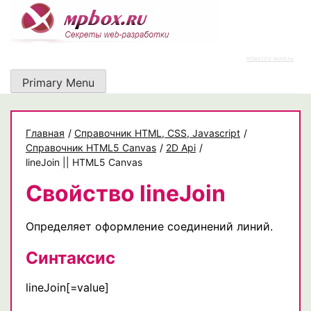
Skip
to
content
https://rz-work.ru
Primary Menu
Главная
/
Cправочник HTML, CSS, Javascript
/
Справочник HTML5 Canvas
/
2D Api
/
lineJoin || HTML5 Canvas
Свойство lineJoin
Определяет оформление соединений линий.
Синтаксис
lineJoin[=value]