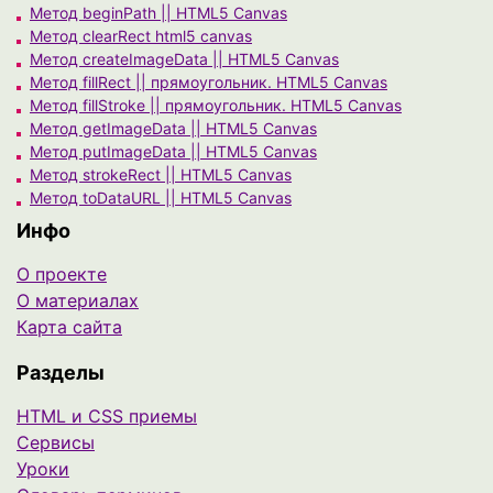
Метод beginPath || HTML5 Canvas
Метод clearRect html5 canvas
Метод createImageData || HTML5 Canvas
Метод fillRect || прямоугольник. HTML5 Canvas
Метод fillStroke || прямоугольник. HTML5 Canvas
Метод getImageData || HTML5 Canvas
Метод putImageData || HTML5 Canvas
Метод strokeRect || HTML5 Canvas
Метод toDataURL || HTML5 Canvas
Инфо
О проекте
О материалах
Карта сайта
Разделы
HTML и CSS приемы
Сервисы
Уроки