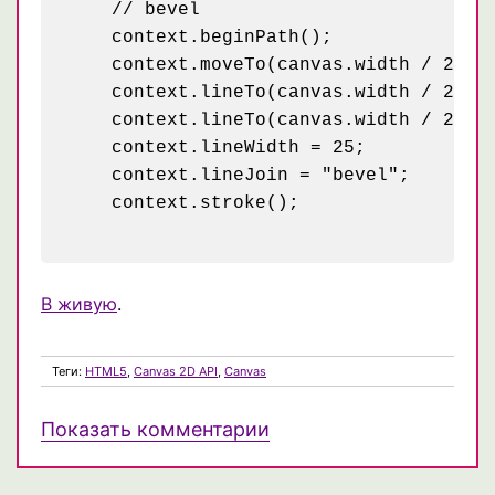
    // bevel

    context.beginPath();

    context.moveTo(canvas.width / 2 - 5
    context.lineTo(canvas.width / 2 + 1
    context.lineTo(canvas.width / 2 + 5
    context.lineWidth = 25;

    context.lineJoin = "bevel";

    context.stroke();

В живую
.
Теги:
HTML5
,
Canvas 2D API
,
Canvas
Показать комментарии