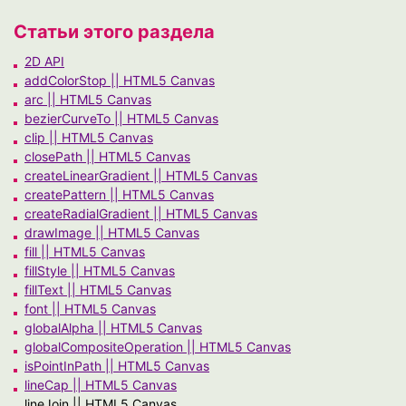
Статьи этого раздела
2D API
addColorStop || HTML5 Canvas
arc || HTML5 Canvas
bezierCurveTo || HTML5 Canvas
clip || HTML5 Canvas
closePath || HTML5 Canvas
createLinearGradient || HTML5 Canvas
createPattern || HTML5 Canvas
createRadialGradient || HTML5 Canvas
drawImage || HTML5 Canvas
fill || HTML5 Canvas
fillStyle || HTML5 Canvas
fillText || HTML5 Canvas
font || HTML5 Canvas
globalAlpha || HTML5 Canvas
globalCompositeOperation || HTML5 Canvas
isPointInPath || HTML5 Canvas
lineCap || HTML5 Canvas
lineJoin || HTML5 Canvas