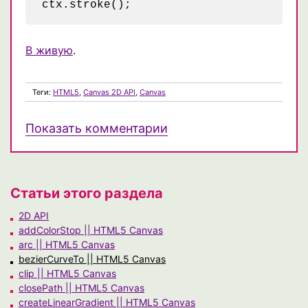
В живую
.
Теги:
HTML5
,
Canvas 2D API
,
Canvas
Показать комментарии
Статьи этого раздела
2D API
addColorStop || HTML5 Canvas
arc || HTML5 Canvas
bezierCurveTo || HTML5 Canvas
clip || HTML5 Canvas
closePath || HTML5 Canvas
createLinearGradient || HTML5 Canvas