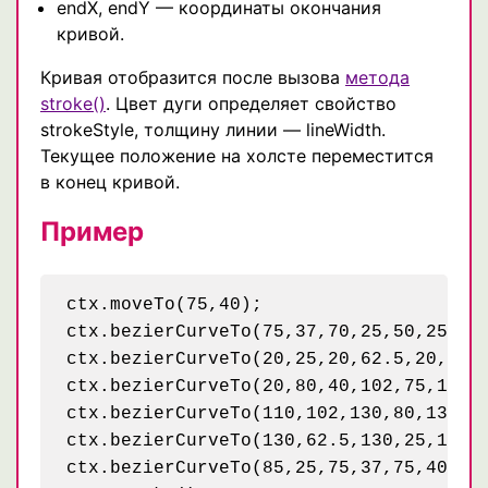
endX, endY — координаты окончания
кривой.
Кривая отобразится после вызова
метода
stroke()
. Цвет дуги определяет свойство
strokeStyle, толщину линии — lineWidth.
Текущее положение на холсте переместится
в конец кривой.
Пример
ctx.moveTo(75,40);

ctx.bezierCurveTo(75,37,70,25,50,25);

ctx.bezierCurveTo(20,25,20,62.5,20,62.5
ctx.bezierCurveTo(20,80,40,102,75,120);
ctx.bezierCurveTo(110,102,130,80,130,62
ctx.bezierCurveTo(130,62.5,130,25,100,2
ctx.bezierCurveTo(85,25,75,37,75,40);
