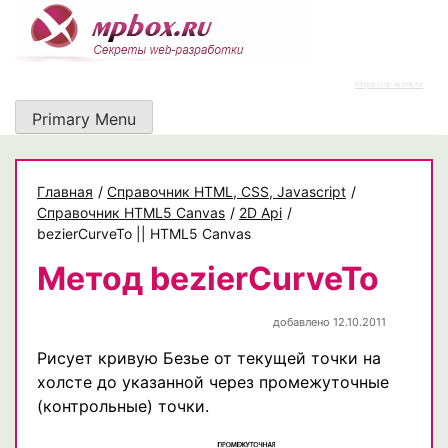
Skip
to
content
https://rz-work.ru
Primary Menu
Главная
/
Cправочник HTML, CSS, Javascript
/
Справочник HTML5 Canvas
/
2D Api
/
bezierCurveTo || HTML5 Canvas
Метод bezierCurveTo
добавлено 12.10.2011
Рисует кривую Безье от текущей точки на
холсте до указанной через промежуточные
(контрольные) точки.