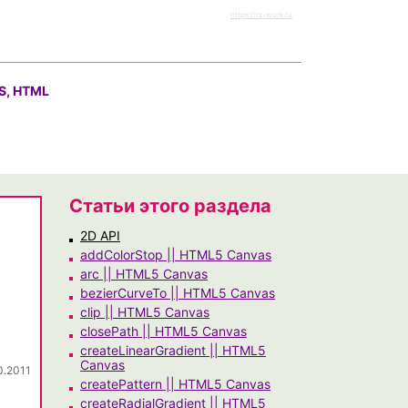
https://rz-work.ru
S, HTML
Статьи этого раздела
2D API
addColorStop || HTML5 Canvas
arc || HTML5 Canvas
bezierCurveTo || HTML5 Canvas
clip || HTML5 Canvas
closePath || HTML5 Canvas
createLinearGradient || HTML5
Canvas
0.2011
createPattern || HTML5 Canvas
createRadialGradient || HTML5