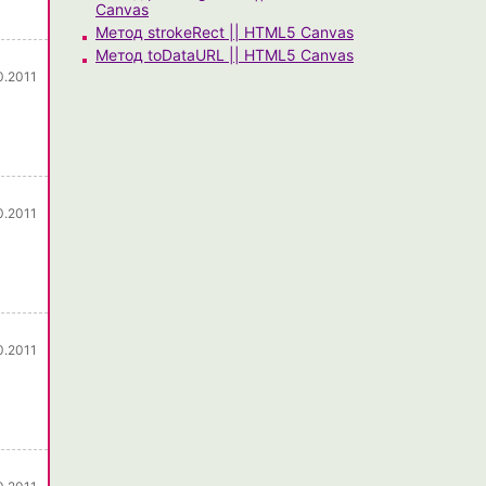
Canvas
Метод strokeRect || HTML5 Canvas
Метод toDataURL || HTML5 Canvas
0.2011
0.2011
0.2011