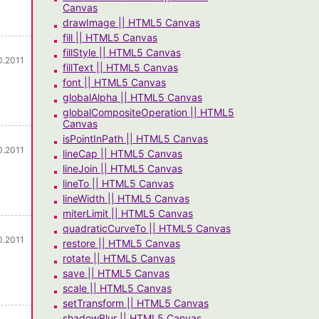
Canvas
drawImage || HTML5 Canvas
fill || HTML5 Canvas
fillStyle || HTML5 Canvas
0.2011
fillText || HTML5 Canvas
font || HTML5 Canvas
globalAlpha || HTML5 Canvas
globalCompositeOperation || HTML5
Canvas
isPointInPath || HTML5 Canvas
0.2011
lineCap || HTML5 Canvas
lineJoin || HTML5 Canvas
lineTo || HTML5 Canvas
lineWidth || HTML5 Canvas
miterLimit || HTML5 Canvas
quadraticCurveTo || HTML5 Canvas
0.2011
restore || HTML5 Canvas
rotate || HTML5 Canvas
save || HTML5 Canvas
scale || HTML5 Canvas
setTransform || HTML5 Canvas
shadowBlur || HTML5 Canvas