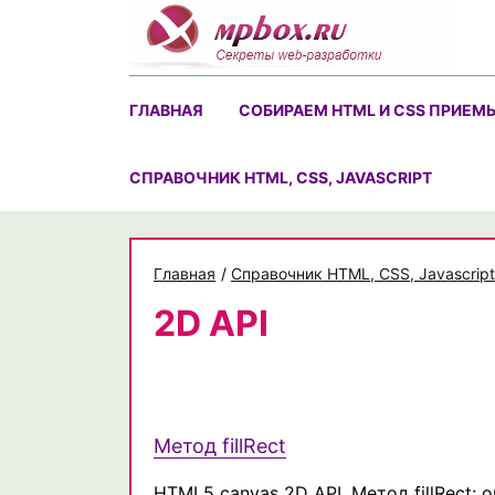
Skip
to
content
ГЛАВНАЯ
СОБИРАЕМ HTML И CSS ПРИЕМ
CПРАВОЧНИК HTML, CSS, JAVASCRIPT
Главная
/
Cправочник HTML, CSS, Javascript
2D API
Метод fillRect
HTML5 canvas 2D API. Метод fillRect: 