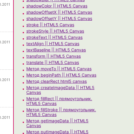
0.2011
shadowColor || HTML5 Canvas
shadowOffsetX || HTML5 Canvas
shadowOffsetY || HTML5 Canvas
stroke || HTML5 Canvas
strokeStyle || HTML5 Canvas
strokeText || HTML5 Canvas
0.2011
textAlign || HTML5 Canvas
textBaseline || HTML5 Canvas
transform || HTML5 Canvas
translate || HTML5 Canvas
Метод moveTo || HTML5 Canvas
Метод beginPath || HTML5 Canvas
0.2011
Метод clearRect html5 canvas
Метод createImageData || HTML5
Canvas
Метод fillRect || прямоугольник.
HTML5 Canvas
Метод fillStroke || прямоугольник.
HTML5 Canvas
0.2011
Метод getImageData || HTML5
Canvas
Метод putImageData || HTML5