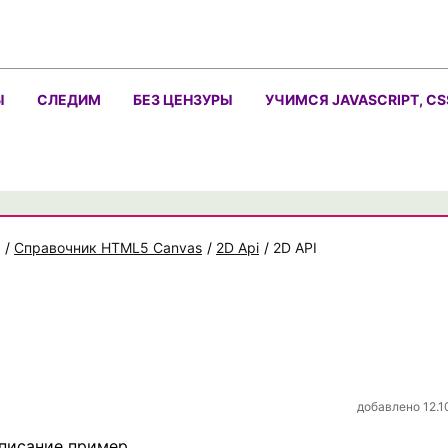
Ы
СЛЕДИМ
БЕЗ ЦЕНЗУРЫ
УЧИМСЯ JAVASCRIPT, CS
/
Справочник HTML5 Canvas
/
2D Api
/
2D API
добавлено 12.1
описание пример.