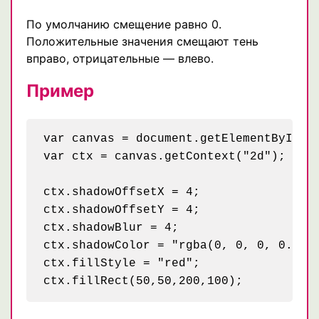
По умолчанию смещение равно 0.
Положительные значения смещают тень
вправо, отрицательные — влево.
Пример
var canvas = document.getElementById("m
var ctx = canvas.getContext("2d");

ctx.shadowOffsetX = 4;  

ctx.shadowOffsetY = 4;  

ctx.shadowBlur = 4;  

ctx.shadowColor = "rgba(0, 0, 0, 0.5)";
ctx.fillStyle = "red";
