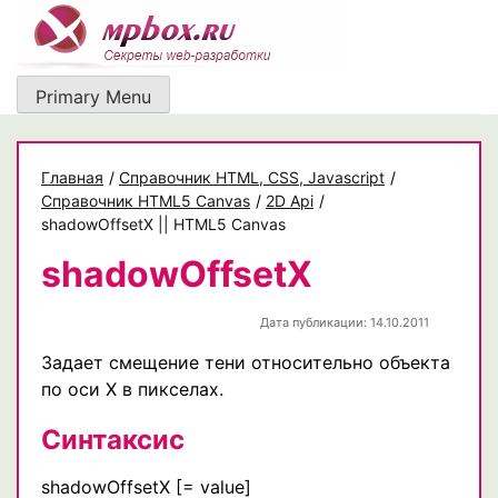
Skip
to
content
Primary Menu
Главная
/
Cправочник HTML, CSS, Javascript
/
Справочник HTML5 Canvas
/
2D Api
/
shadowOffsetX || HTML5 Canvas
shadowOffsetX
Дата публикации: 14.10.2011
Задает смещение тени относительно объекта
по оси X в пикселах.
Синтаксис
shadowOffsetX [= value]