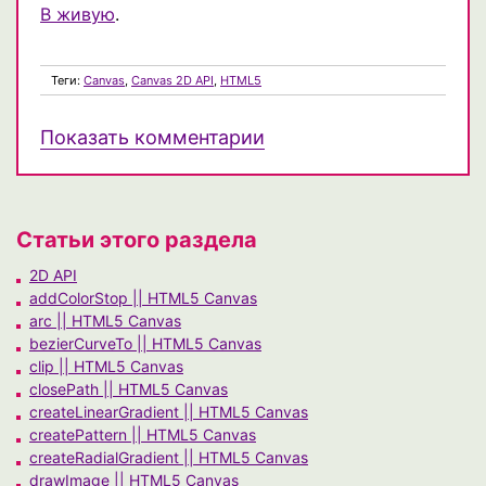
В живую
.
Теги:
Canvas
,
Canvas 2D API
,
HTML5
Показать комментарии
Статьи этого раздела
2D API
addColorStop || HTML5 Canvas
arc || HTML5 Canvas
bezierCurveTo || HTML5 Canvas
clip || HTML5 Canvas
closePath || HTML5 Canvas
createLinearGradient || HTML5 Canvas
createPattern || HTML5 Canvas
createRadialGradient || HTML5 Canvas
drawImage || HTML5 Canvas