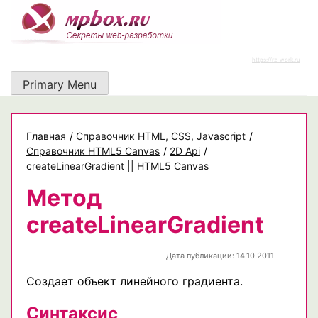
Skip
to
content
https://rz-work.ru
Primary Menu
Главная
/
Cправочник HTML, CSS, Javascript
/
Справочник HTML5 Canvas
/
2D Api
/
createLinearGradient || HTML5 Canvas
Метод
createLinearGradient
Дата публикации: 14.10.2011
Создает объект линейного градиента.
Синтаксис