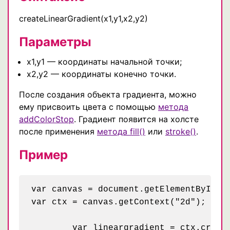
createLinearGradient(x1,y1,x2,y2)
Параметры
x1,y1 — координаты начальной точки;
x2,y2 — координаты конечно точки.
После создания объекта градиента, можно
ему присвоить цвета с помощью
метода
addColorStop
. Градиент появится на холсте
после применения
метода fill()
или
stroke()
.
Пример
var canvas = document.getElementById("p
var ctx = canvas.getContext("2d");

	var lineargradient = ctx.createLinearGradient(150,0,150,150);
