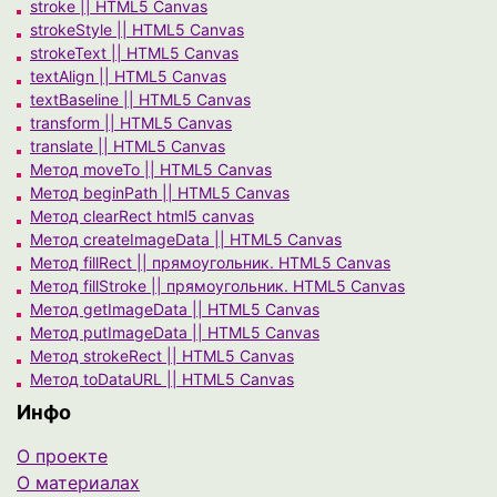
stroke || HTML5 Canvas
strokeStyle || HTML5 Canvas
strokeText || HTML5 Canvas
textAlign || HTML5 Canvas
textBaseline || HTML5 Canvas
transform || HTML5 Canvas
translate || HTML5 Canvas
Метод moveTo || HTML5 Canvas
Метод beginPath || HTML5 Canvas
Метод clearRect html5 canvas
Метод createImageData || HTML5 Canvas
Метод fillRect || прямоугольник. HTML5 Canvas
Метод fillStroke || прямоугольник. HTML5 Canvas
Метод getImageData || HTML5 Canvas
Метод putImageData || HTML5 Canvas
Метод strokeRect || HTML5 Canvas
Метод toDataURL || HTML5 Canvas
Инфо
О проекте
О материалах