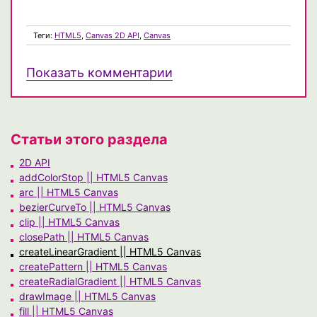
Теги:
HTML5
,
Canvas 2D API
,
Canvas
Показать комментарии
Статьи этого раздела
2D API
addColorStop || HTML5 Canvas
arc || HTML5 Canvas
bezierCurveTo || HTML5 Canvas
clip || HTML5 Canvas
closePath || HTML5 Canvas
createLinearGradient || HTML5 Canvas
createPattern || HTML5 Canvas
createRadialGradient || HTML5 Canvas
drawImage || HTML5 Canvas
fill || HTML5 Canvas