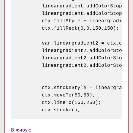
	lineargradient.addColorStop(0,"red");  

	lineargradient.addColorStop(1,"white");

	ctx.fillStyle = lineargradient;

	ctx.fillRect(0,0,150,150);

	var lineargradient2 = ctx.createLinearGradient(50,50,150,250);

	lineargradient2.addColorStop(0,"green");  

	lineargradient2.addColorStop(0.5,"blue");

	lineargradient2.addColorStop(1,"yellow");

	ctx.strokeStyle = lineargradient2;

	ctx.moveTo(50,50);

	ctx.lineTo(150,250);

В живую
.