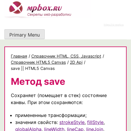
Skip
to
content
https://rz-work.ru
Primary Menu
Главная
/
Cправочник HTML, CSS, Javascript
/
Справочник HTML5 Canvas
/
2D Api
/
save || HTML5 Canvas
Метод save
Сохраняет (помещает в стек) состояние
канвы. При этом сохраняются:
примененные трансформации;
значения свойств:
strokeStyle
,
fillStyle
,
globalAlpha
,
lineWidth
,
lineCap
,
lineJoin
,