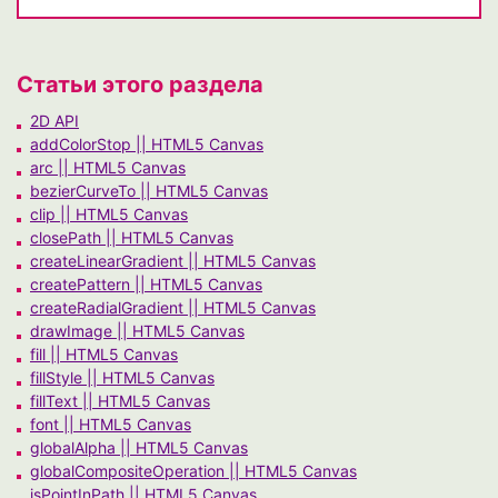
Статьи этого раздела
2D API
addColorStop || HTML5 Canvas
arc || HTML5 Canvas
bezierCurveTo || HTML5 Canvas
clip || HTML5 Canvas
closePath || HTML5 Canvas
createLinearGradient || HTML5 Canvas
createPattern || HTML5 Canvas
createRadialGradient || HTML5 Canvas
drawImage || HTML5 Canvas
fill || HTML5 Canvas
fillStyle || HTML5 Canvas
fillText || HTML5 Canvas
font || HTML5 Canvas
globalAlpha || HTML5 Canvas
globalCompositeOperation || HTML5 Canvas
isPointInPath || HTML5 Canvas