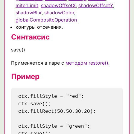
miterLimit
,
shadowOffsetX
,
shadowOffsetY
,
shadowBlur
,
shadowColor
,
globalCompositeOperation
контуры отсечения.
Синтаксис
save()
Применяется в паре с
методом restore()
.
Пример
ctx.fillStyle = "red";

ctx.save();

ctx.fillRect(50,50,30,20);

ctx.fillStyle = "green";

ctx.save();
