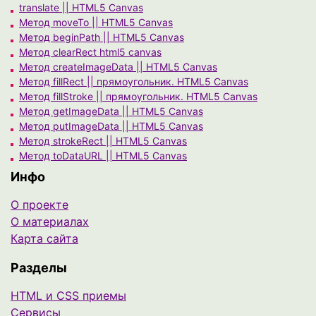
translate || HTML5 Canvas
Метод moveTo || HTML5 Canvas
Метод beginPath || HTML5 Canvas
Метод clearRect html5 canvas
Метод createImageData || HTML5 Canvas
Метод fillRect || прямоугольник. HTML5 Canvas
Метод fillStroke || прямоугольник. HTML5 Canvas
Метод getImageData || HTML5 Canvas
Метод putImageData || HTML5 Canvas
Метод strokeRect || HTML5 Canvas
Метод toDataURL || HTML5 Canvas
Инфо
О проекте
О материалах
Карта сайта
Разделы
HTML и CSS приемы
Сервисы