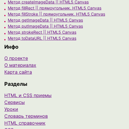
Метод createImageData || HTML5 Canvas
Метод fillRect || прямоугольник. HTML5 Canvas
Метод fillStroke || прямоугольник. HTML5 Canvas
Метод getImageData || HTML5 Canvas
Метод putImageData || HTML5 Canvas
Метод strokeRect || HTML5 Canvas
Метод toDataURL || HTML5 Canvas
Инфо
О проекте
О материалах
Карта сайта
Разделы
HTML и CSS приемы
Сервисы
Уроки
Cловарь терминов
HTML справочник