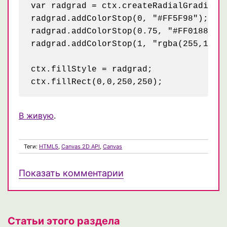
var radgrad = ctx.createRadialGradient(
radgrad.addColorStop(0, "#FF5F98");  

radgrad.addColorStop(0.75, "#FF0188"); 
radgrad.addColorStop(1, "rgba(255,1,136
ctx.fillStyle = radgrad;  

В живую
.
Теги:
HTML5
,
Canvas 2D API
,
Canvas
Показать комментарии
Статьи этого раздела