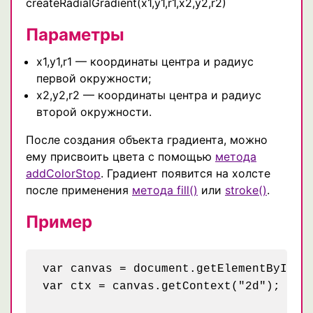
createRadialGradient(x1,y1,r1,x2,y2,r2)
Параметры
x1,y1,r1 — координаты центра и радиус
первой окружности;
x2,y2,r2 — координаты центра и радиус
второй окружности.
После создания объекта градиента, можно
ему присвоить цвета с помощью
метода
addColorStop
. Градиент появится на холсте
после применения
метода fill()
или
stroke()
.
Пример
var canvas = document.getElementById("p
var ctx = canvas.getContext("2d");
