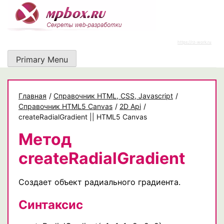
Skip
to
content
https://rz-work.ru
Primary Menu
Главная
/
Cправочник HTML, CSS, Javascript
/
Справочник HTML5 Canvas
/
2D Api
/
createRadialGradient || HTML5 Canvas
Метод
createRadialGradient
Создает объект радиального градиента.
Синтаксис