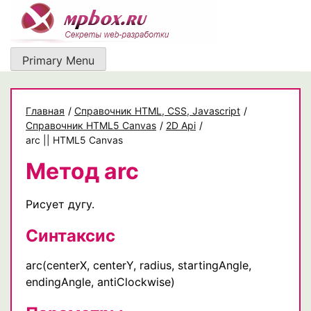
Skip
to
content
Primary Menu
Главная
/
Cправочник HTML, CSS, Javascript
/
Справочник HTML5 Canvas
/
2D Api
/
arc || HTML5 Canvas
Метод arc
Рисует дугу.
Синтаксис
arc(centerX, centerY, radius, startingAngle,
endingAngle, antiClockwise)