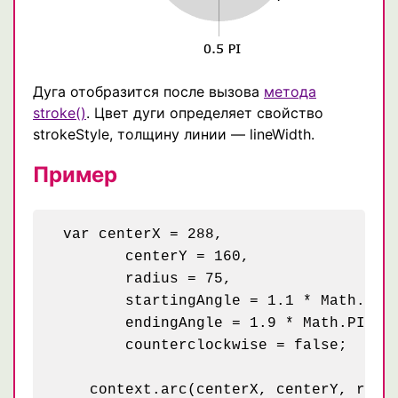
Дуга отобразится после вызова
метода
stroke()
. Цвет дуги определяет свойство
strokeStyle, толщину линии — lineWidth.
Пример
 var centerX = 288,

	centerY = 160,

	radius = 75,

	startingAngle = 1.1 * Math.PI,

	endingAngle = 1.9 * Math.PI,

	counterclockwise = false;

    context.arc(centerX, centerY, radiu