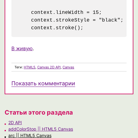
    context.lineWidth = 15;

    context.strokeStyle = "black";

В живую
.
Теги:
HTML5
,
Canvas 2D API
,
Canvas
Показать комментарии
Статьи этого раздела
2D API
addColorStop || HTML5 Canvas
arc || HTML5 Canvas