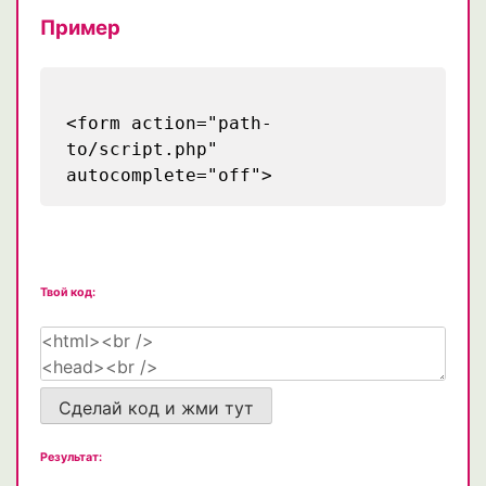
Пример
<form action="path-
to/script.php"
autocomplete="off">
Твой код:
Сделай код и жми тут
Результат: