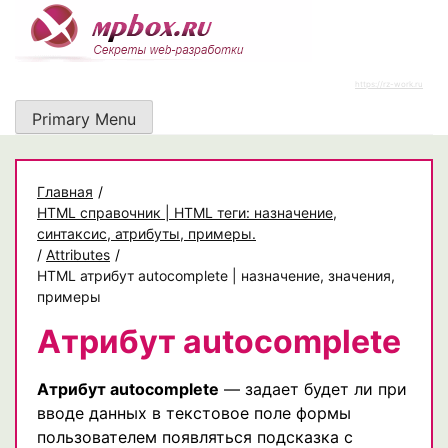
Skip
to
content
https://rz-work.ru
Primary Menu
Главная
/
HTML справочник | HTML теги: назначение,
синтаксис, атрибуты, примеры.
/
Attributes
/
HTML атрибут autocomplete | назначение, значения,
примеры
Атрибут autocomplete
Атрибут autocomplete
— задает будет ли при
вводе данных в текстовое поле формы
пользователем появляться подсказка с