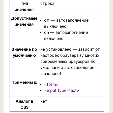
Тип
строка
значения
Допустимые
off — автозаполнение
значения
выключено
on — автозаполнение
включено
Значение по
не установлено — зависит от
умолчанию
настроек браузера (у многих
современных браузеров по
умолчанию автозаполение
включено)
Применим к:
<
form
>
<
input type=text
>
Аналог в
нет
CSS