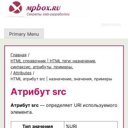
Skip
to
content
https://rz-work.ru
Primary Menu
Главная
/
HTML справочник | HTML теги: назначение,
синтаксис, атрибуты, примеры.
/
Attributes
/
HTML атрибут src | назначение, значения, примеры
Атрибут src
Атрибут src
— определяет URI используемого
элемента.
Тип значения
%URI