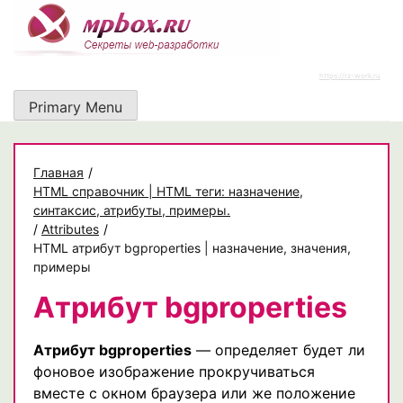
Skip
to
content
https://rz-work.ru
Primary Menu
Главная
/
HTML справочник | HTML теги: назначение,
синтаксис, атрибуты, примеры.
/
Attributes
/
HTML атрибут bgproperties | назначение, значения,
примеры
Атрибут bgproperties
Атрибут bgproperties
— определяет будет ли
фоновое изображение прокручиваться
вместе с окном браузера или же положение