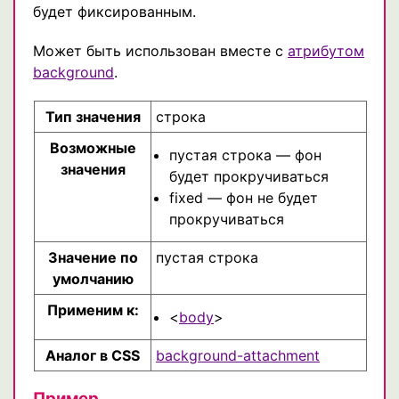
будет фиксированным.
Может быть использован вместе с
атрибутом
background
.
Тип значения
строка
Возможные
пустая строка — фон
значения
будет прокручиваться
fixed — фон не будет
прокручиваться
Значение по
пустая строка
умолчанию
Применим к:
<
body
>
Аналог в CSS
background-attachment
Пример