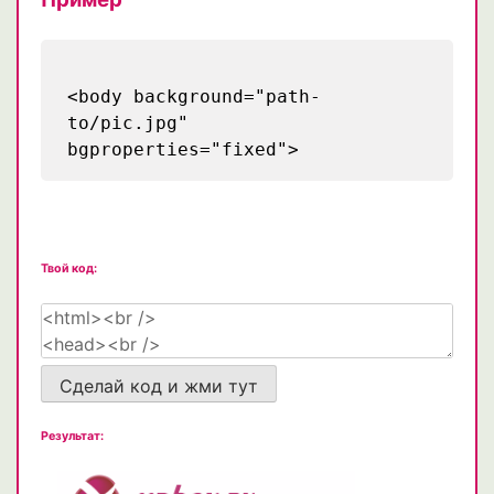
<body background="path-
to/pic.jpg"
bgproperties="fixed">
Твой код:
Сделай код и жми тут
Результат: