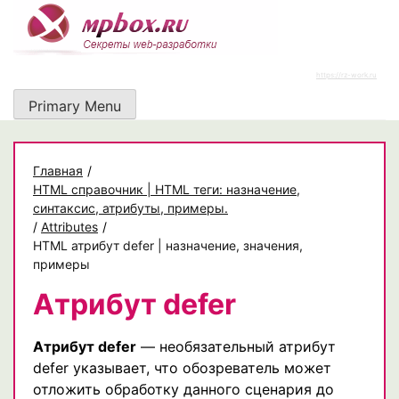
Skip
to
content
https://rz-work.ru
Primary Menu
Главная
/
HTML справочник | HTML теги: назначение,
синтаксис, атрибуты, примеры.
/
Attributes
/
HTML атрибут defer | назначение, значения,
примеры
Атрибут defer
Атрибут defer
— необязательный атрибут
defer указывает, что обозреватель может
отложить обработку данного сценария до