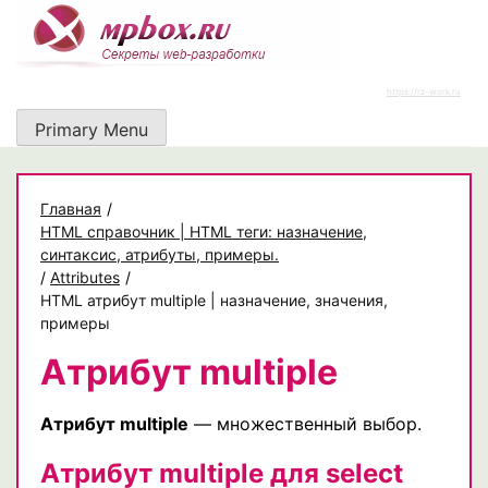
Skip
to
content
https://rz-work.ru
Primary Menu
Главная
/
HTML справочник | HTML теги: назначение,
синтаксис, атрибуты, примеры.
/
Attributes
/
HTML атрибут multiple | назначение, значения,
примеры
Атрибут multiple
Атрибут multiple
— множественный выбор.
Атрибут multiple для select