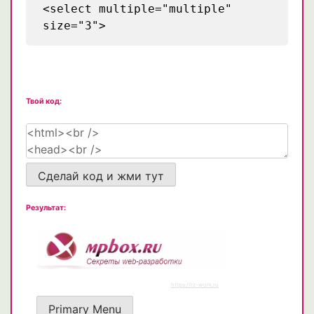
<select multiple="multiple"
size="3">
Твой код:
Сделай код и жми тут
Результат: