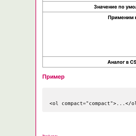
Значение по ум
Применим 
Аналог в C
Пример
<ol compact="compact">...</o