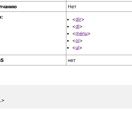
олчанию
Нет
к:
<
dir
>
<
dl
>
<
menu
>
<
ol
>
<
ul
>
SS
нет
l>