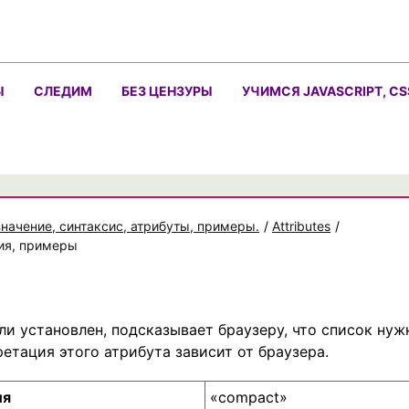
Ы
СЛЕДИМ
БЕЗ ЦЕНЗУРЫ
УЧИМСЯ JAVASCRIPT, CS
значение, синтаксис, атрибуты, примеры.
/
Attributes
/
ния, примеры
ли установлен, подсказывает браузеру, что список нуж
етация этого атрибута зависит от браузера.
ия
«compact»