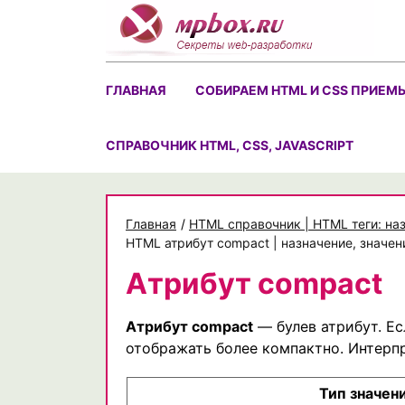
Skip
to
content
ГЛАВНАЯ
СОБИРАЕМ HTML И CSS ПРИЕМ
CПРАВОЧНИК HTML, CSS, JAVASCRIPT
Главная
/
HTML справочник | HTML теги: на
HTML атрибут compact | назначение, значе
Атрибут compact
Атрибут compact
— булев атрибут. Ес
отображать более компактно. Интерпр
Тип значен