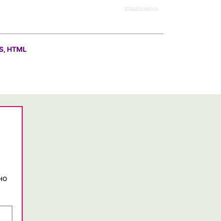
https://rz-work.ru
S, HTML
но