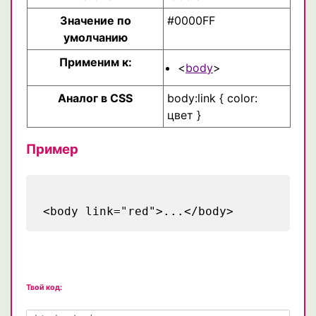
Значение по
#0000FF
умолчанию
Применим к:
<
body
>
Аналог в CSS
body:link { color:
цвет }
Пример
<body link="red">...</body>
Твой код: