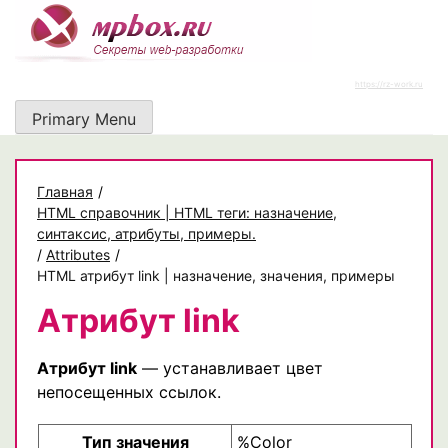
Skip
to
content
https://rz-work.ru
Primary Menu
Главная
/
HTML справочник | HTML теги: назначение,
синтаксис, атрибуты, примеры.
/
Attributes
/
HTML атрибут link | назначение, значения, примеры
Атрибут link
Атрибут link
— устанавливает цвет
непосещенных ссылок.
Тип значения
%Color