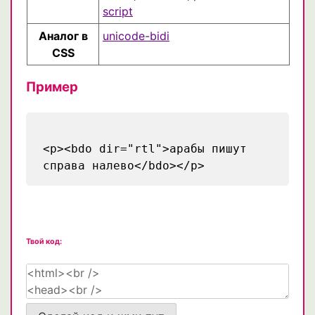
script
Аналог в
unicode-bidi
CSS
Пример
<p><bdo dir="rtl">арабы пишут
справа налево</bdo></p>
Твой код: