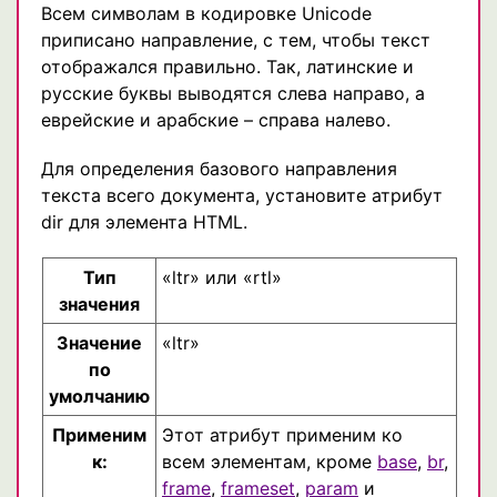
Всем символам в кодировке Unicode
приписано направление, с тем, чтобы текст
отображался правильно. Так, латинские и
русские буквы выводятся слева направо, а
еврейские и арабские – справа налево.
Для определения базового направления
текста всего документа, установите атрибут
dir для элемента HTML.
Тип
«ltr» или «rtl»
значения
Значение
«ltr»
по
умолчанию
Применим
Этот атрибут применим ко
к:
всем элементам, кроме
base
,
br
,
frame
,
frameset
,
param
и