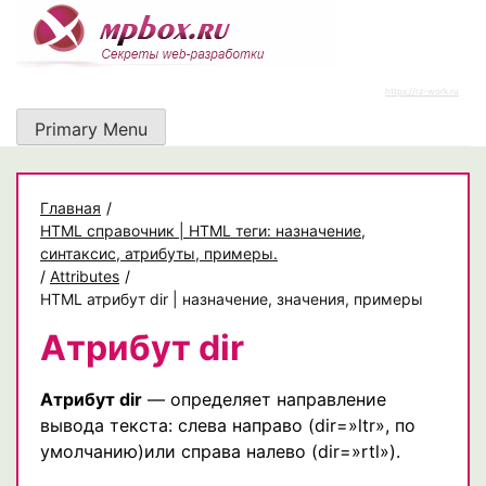
Skip
to
content
https://rz-work.ru
Primary Menu
Главная
/
HTML справочник | HTML теги: назначение,
синтаксис, атрибуты, примеры.
/
Attributes
/
HTML атрибут dir | назначение, значения, примеры
Атрибут dir
Атрибут dir
— определяет направление
вывода текста: слева направо (dir=»ltr», по
умолчанию)или справа налево (dir=»rtl»).