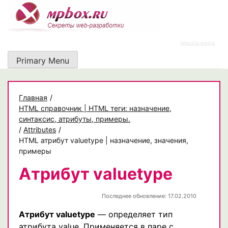
Skip
to
content
https://rz-work.ru
Primary Menu
Главная
/
HTML справочник | HTML теги: назначение,
синтаксис, атрибуты, примеры.
/
Attributes
/
HTML атрибут valuetype | назначение, значения,
примеры
Атрибут valuetype
Последнее обновление: 17.02.2010
Атрибут valuetype
— определяет тип
атрибута value. Применяется в паре с