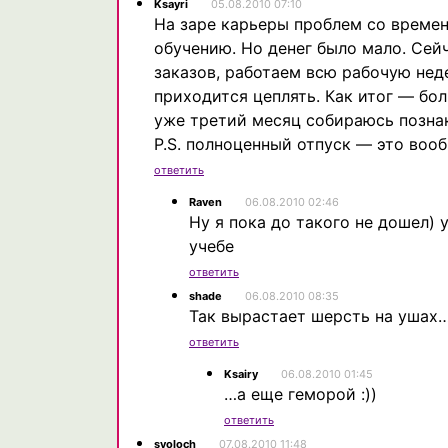
Ksayri
05.08.2010 07:10
На заре карьеры проблем со времен
обучению. Но денег было мало. Сей
заказов, работаем всю рабочую неде
приходится цеплять. Как итог — бол
уже третий месяц собираюсь познак
P.S. полноценный отпуск — это воо
ответить
Raven
06.08.2010 02:46
Ну я пока до такого не дошел) 
учебе
ответить
shade
06.08.2010 08:35
Так вырастает шерсть на ушах
ответить
Ksairy
06.08.2010 01:45
…а еще геморой :))
ответить
svoloch
07.08.2010 11:48