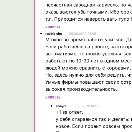
несчастная заводная карусель. по ч
оказываются убыточными. Ибо сроки
т.п. Приходится наверстывать тупо 
ответить
rabbit_shu
08.08.2010 01:49
Можно во время работы учиться. Дл
Если работаешь на работе, на котор
автоматизме, то нужно увольняться
работают по 10-30 лет в одном мест
людей можно сравнить с коровами, 
Но, здесь нужно для себя решить, ч
Умные фирмы повышают своих сотру
высокая производительность.
ответить
Ksayri
09.08.2010 08:12
+1 за ответ.
у себя стараемся так и делать:
новое. Если проект совсем про