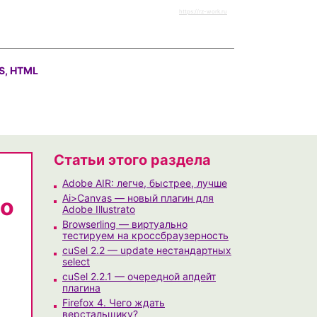
https://rz-work.ru
S, HTML
Статьи этого раздела
Adobe AIR: легче, быстрее, лучше
Ai>Canvas — новый плагин для
то
Adobe Illustrato
Browserling — виртуально
тестируем на кроссбраузерность
cuSel 2.2 — update нестандартных
select
cuSel 2.2.1 — очередной апдейт
плагина
Firefox 4. Чего ждать
верстальщику?