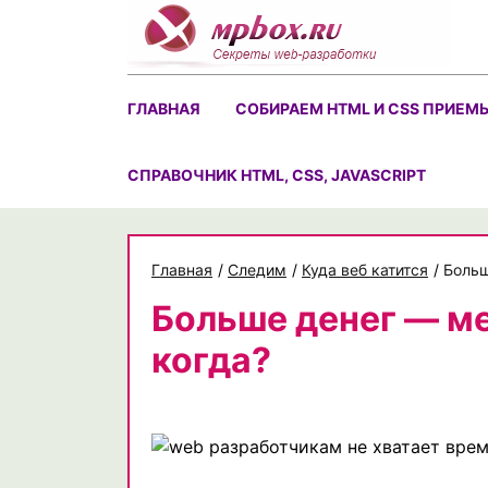
Skip
to
content
ГЛАВНАЯ
СОБИРАЕМ HTML И CSS ПРИЕМ
CПРАВОЧНИК HTML, CSS, JAVASCRIPT
Главная
/
Следим
/
Куда веб катится
/
Больш
Больше денег — ме
когда?