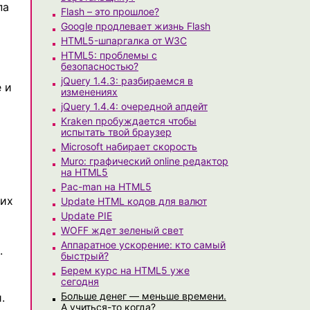
па
Flash – это прошлое?
Google продлевает жизнь Flash
HTML5-шпаргалка от W3C
HTML5: проблемы с
безопасностью?
jQuery 1.4.3: разбираемся в
 и
изменениях
jQuery 1.4.4: очередной апдейт
Kraken пробуждается чтобы
испытать твой браузер
Microsoft набирает скорость
Muro: графический online редактор
на HTML5
Pac-man на HTML5
тих
Update HTML кодов для валют
Update PIE
WOFF ждет зеленый свет
Аппаратное ускорение: кто самый
.
быстрый?
Берем курс на HTML5 уже
сегодня
Больше денег — меньше времени.
.
А учиться-то когда?