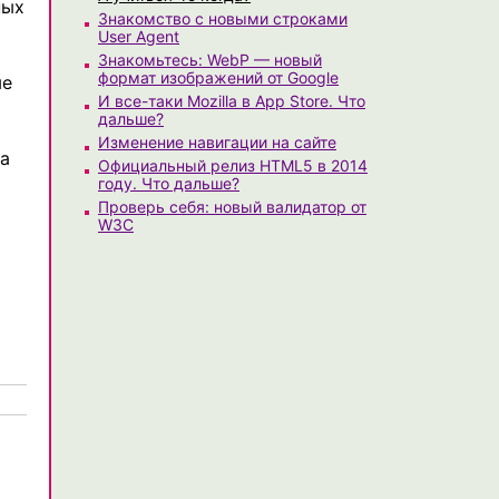
ных
Знакомство с новыми строками
User Agent
Знакомьтесь: WebP — новый
формат изображений от Google
ые
И все-таки Mozilla в App Store. Что
дальше?
Изменение навигации на сайте
да
Официальный релиз HTML5 в 2014
году. Что дальше?
Проверь себя: новый валидатор от
W3C