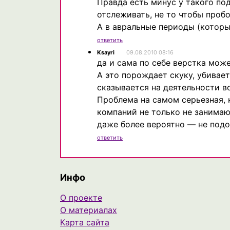
Правда есть минус у такого по
отслеживать, не то чтобы пробо
А в авральные периоды (которы
ответить
Ksayri
09.08.2010 08:16
да и сама по себе верстка мож
А это порождает скуку, убивае
сказывается на деятельности в
Проблема на самом серьезная, 
компаний не только не занимаю
даже более вероятно — не подо
ответить
Инфо
О проекте
О материалах
Карта сайта