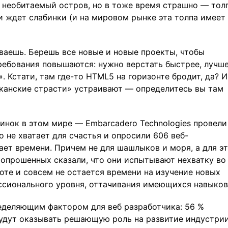
на необитаемый остров, но в тоже время страшно — тол
и ждет слабинки (и на мировом рынке эта толпа имеет
ваешь. Берешь все новые и новые проекты, чтобы
ребования повышаются: нужно верстать быстрее, лучше
. Кстати, там где-то HTML5 на горизонте бродит, да? И
канские страсти» устраивают — определитесь вы там
динок в этом мире — Embarcadero Technologies провели
о не хватает для счастья и опросили 606 веб-
ает времени. Причем не для шашлыков и моря, а для э
 опрошенных сказали, что они испытывают нехватку во
оте и совсем не остается времени на изучение новых
ссионального уровня, оттачивания имеющихся навыков
еделяющим фактором для веб разработчика: 56 %
будут оказывать решающую роль на развитие индустрии