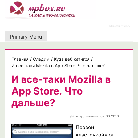
Skip
to
content
https://rz-work.ru
Primary Menu
Главная
/
Следим
/
Куда веб катится
/
И все-таки Mozilla в App Store. Что дальше?
И все-таки Mozilla в
App Store. Что
дальше?
Дата публикации: 02.08.2010
Первой
«ласточкой» от