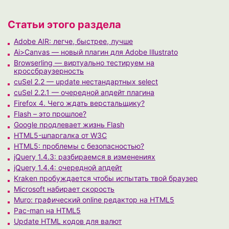
Статьи этого раздела
Adobe AIR: легче, быстрее, лучше
Ai>Canvas — новый плагин для Adobe Illustrato
Browserling — виртуально тестируем на
кроссбраузерность
cuSel 2.2 — update нестандартных select
cuSel 2.2.1 — очередной апдейт плагина
Firefox 4. Чего ждать верстальщику?
Flash – это прошлое?
Google продлевает жизнь Flash
HTML5-шпаргалка от W3C
HTML5: проблемы с безопасностью?
jQuery 1.4.3: разбираемся в изменениях
jQuery 1.4.4: очередной апдейт
Kraken пробуждается чтобы испытать твой браузер
Microsoft набирает скорость
Muro: графический online редактор на HTML5
Pac-man на HTML5
Update HTML кодов для валют