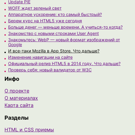
Update PIE
WOFF ждет зеленый свет
Аппаратное ускорение: кто самый быстрый?
Берем курс на HTML5 уже сегодня
Больше денег — меньше времени. А учиться-то когда?
Знакомство с новыми строками User Agent
Знакомьтесь: WebP — новый формат изображений от
Google
И все-таки Mozilla в App Store. Что дальше?
Изменение навигации на сайте
Официальный релиз HTML5 в 2014 году. Что дальше?
Проверь себя: новый валидатор от W3C
Инфо
О проекте
О материалах
Карта сайта
Разделы
HTML и CSS приемы