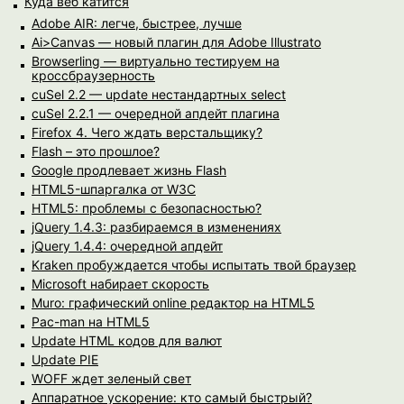
Куда веб катится
Adobe AIR: легче, быстрее, лучше
Ai>Canvas — новый плагин для Adobe Illustrato
Browserling — виртуально тестируем на
кроссбраузерность
cuSel 2.2 — update нестандартных select
cuSel 2.2.1 — очередной апдейт плагина
Firefox 4. Чего ждать верстальщику?
Flash – это прошлое?
Google продлевает жизнь Flash
HTML5-шпаргалка от W3C
HTML5: проблемы с безопасностью?
jQuery 1.4.3: разбираемся в изменениях
jQuery 1.4.4: очередной апдейт
Kraken пробуждается чтобы испытать твой браузер
Microsoft набирает скорость
Muro: графический online редактор на HTML5
Pac-man на HTML5
Update HTML кодов для валют
Update PIE
WOFF ждет зеленый свет
Аппаратное ускорение: кто самый быстрый?