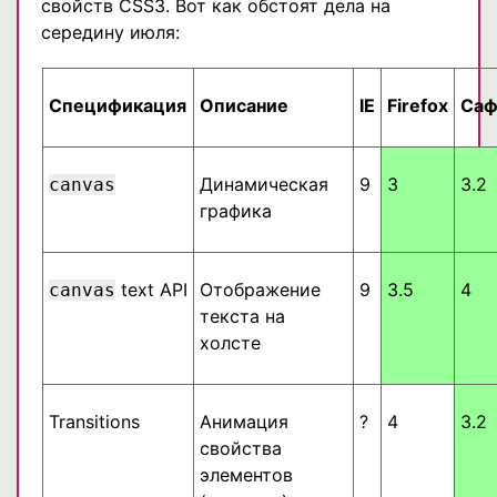
свойств CSS3. Вот как обстоят дела на
середину июля:
Спецификация
Описание
IE
Firefox
Саф
Динамическая
9
3
3.2
canvas
графика
text API
Отображение
9
3.5
4
canvas
текста на
холсте
Transitions
Анимация
?
4
3.2
свойства
элементов