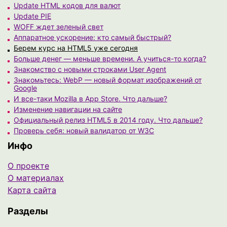
Update HTML кодов для валют
Update PIE
WOFF ждет зеленый свет
Аппаратное ускорение: кто самый быстрый?
Берем курс на HTML5 уже сегодня
Больше денег — меньше времени. А учиться-то когда?
Знакомство с новыми строками User Agent
Знакомьтесь: WebP — новый формат изображений от
Google
И все-таки Mozilla в App Store. Что дальше?
Изменение навигации на сайте
Официальный релиз HTML5 в 2014 году. Что дальше?
Проверь себя: новый валидатор от W3C
Инфо
О проекте
О материалах
Карта сайта
Разделы