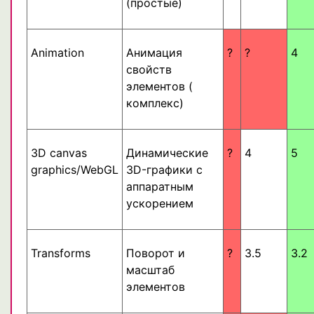
(простые)
Animation
Анимация
?
?
4
свойств
элементов (
комплекс)
3D canvas
Динамические
?
4
5
graphics/WebGL
3D-графики с
аппаратным
ускорением
Transforms
Поворот и
?
3.5
3.2
масштаб
элементов