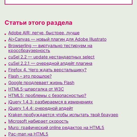
Статьи этого раздела
Adobe AIR: легче, быстрее, лучше
Ai>Canvas — новый плагин для Adobe Illustrato
Browserling — виртуально тестируем на
кроссбраузерность
cuSel 2.2 — update нестандартных select
cuSel 2.2.1 — очередной апдейт плагина
Firefox 4. Чего ждать верстальщику?
Flash – это прошлое?
Google продлевает жизнь Flash
HTML5-шпаргалка от W3C
HTML5: проблемы с безопасностью?
jQuery 1.4.3: разбираемся в изменениях
jQuery 1.4.4: очередной апдейт
Kraken пробуждается чтобы испытать твой браузер
Microsoft набирает скорость
Muro: графический online редактор на HTML5
Pac-man на HTML5