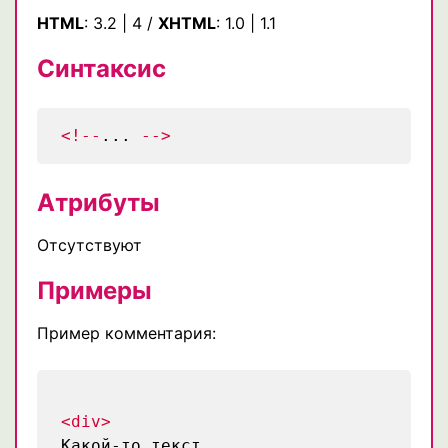
HTML
:
3.2
|
4
/
XHTML
:
1.0
|
1.1
Синтаксис
<!--
...
-->
Атрибуты
Отсутствуют
Примеры
Пример комментария:
<div>
Какой-то текст