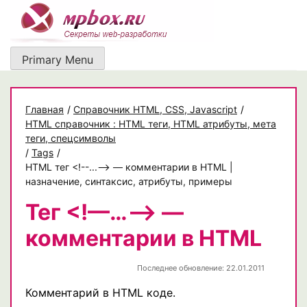
Skip
to
content
Primary Menu
Главная
/
Cправочник HTML, CSS, Javascript
/
HTML справочник : HTML теги, HTML атрибуты, мета
теги, спецсимволы
/
Tags
/
HTML тег <!--...--> — комментарии в HTML |
назначение, синтаксис, атрибуты, примеры
Тег <!—…—> —
комментарии в HTML
Последнее обновление: 22.01.2011
Комментарий в HTML коде.